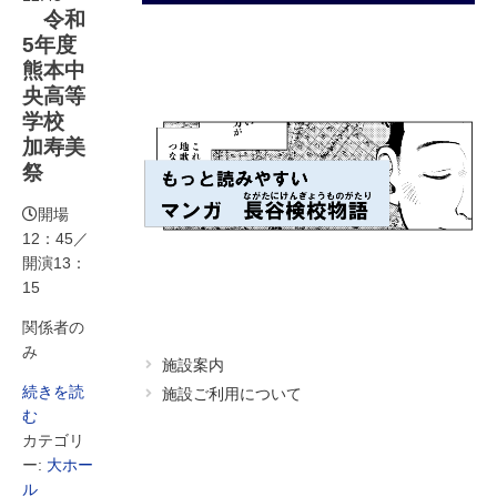
令和
5年度
熊本中
央高等
学校
加寿美
祭
開場
12：45／
開演13：
15
関係者の
み
施設案内
続きを読
施設ご利用について
む
カテゴリ
ー:
大ホー
ル