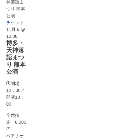
神落語ま
つり 熊本
公演
チケット
11月 5 @
12:30
博多・
天神落
語まつ
り 熊本
公演
開場
12：30／
開演13：
00
全席指
定 6,000
円
ペアチケ