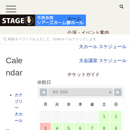
ホーム
公演・イベント案内
大ホール スケジュール
Cale
大会議室 スケジュール
ndar
チケットガイド
休館日
施設案内
カテ
ゴリ
大ホール
月
火
水
木
金
土
日
ー
大ホ
ステージビュー
1
2
ール
3
4
5
6
7
8
9