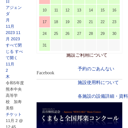
大会議室（小ホール）
日
アジェン
10
11
12
13
14
15
16
ダ
中小会議室
月
17
18
19
20
21
22
23
11月
展示ロビー
2023
11
24
25
26
27
28
29
30
月 2023
レストラン・カフェ
すべて閉
31
じる
すべ
施設ご利用について
て開く
11月
予約のごあんない
2
Facebook
木
施設使用料について
令和5年度
熊本中央
高等学
各施設の設備詳細・資料
校 加寿
美祭
アクセス
チケット
11月 2 @
よくあるご質問
12:45