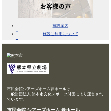
展
示
ロ
ビ
ー
施設案内
施設ご利用について
レ
ス
ト
ラ
ン・
カ
フ
ェ
施
市民会館シアーズホーム夢ホールは
設
一般財団法人 熊本市文化スポーツ財団により運営され
ご
ています。
利
用
市民会館 シアーズホーム 夢ホール