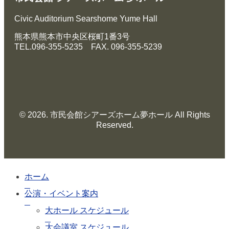
に
つ
Civic Auditorium Searshome Yume Hall
い
て
熊本県熊本市中央区桜町1番3号
TEL.096-355-5235 FAX. 096-355-5239
予
約
の
ご
あ
ん
© 2026. 市民会館シアーズホーム夢ホール All Rights
な
Reserved.
い
施
設
ホーム
使
用
公演・イベント案内
料
大ホール スケジュール
に
つ
大会議室 スケジュール