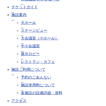
い
て
チケットガイド
施設案内
各
大ホール
施
設
ステージビュー
の
設
大会議室（小ホール）
備
中小会議室
詳
細・
展示ロビー
資
料
レストラン・カフェ
施設ご利用について
ア
予約のごあんない
ク
セ
施設使用料について
ス
各施設の設備詳細・資料
アクセス
よ