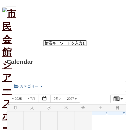
ホ
ー
ム
Calendar
公
演・
イ
ベ
カテゴリー
ン
ト
2025
7月
9月
2027
案
月
火
水
木
金
土
日
内
1
2
大