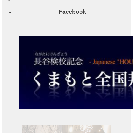
ー
ジ
Facebook
ビ
ュ
ー
大
会
議
室
（小
ホ
ー
ル）
中
小
会
議
室