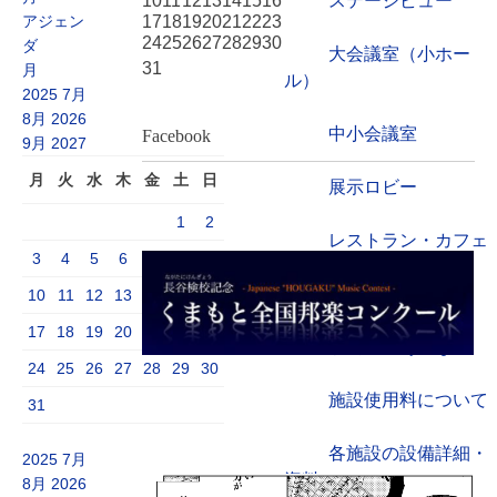
10
11
12
13
14
15
16
ステージビュー
アジェン
17
18
19
20
21
22
23
24
25
26
27
28
29
30
ダ
大会議室（小ホー
31
月
ル）
2025
7月
8月 2026
中小会議室
Facebook
9月
2027
月
火
水
木
金
土
日
展示ロビー
1
2
レストラン・カフェ
3
4
5
6
7
8
9
施設ご利用について
10
11
12
13
14
15
16
17
18
19
20
21
22
23
予約のごあんない
24
25
26
27
28
29
30
施設使用料について
31
各施設の設備詳細・
2025
7月
資料
8月 2026