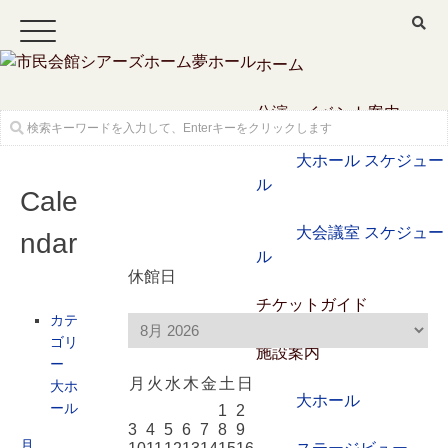
ホーム
公演・イベント案内
大ホール スケジュー
ル
Cale
大会議室 スケジュー
ndar
ル
休館日
チケットガイド
カテ
ゴリ
施設案内
ー
月
火
水
木
金
土
日
大ホ
大ホール
ール
1
2
3
4
5
6
7
8
9
月