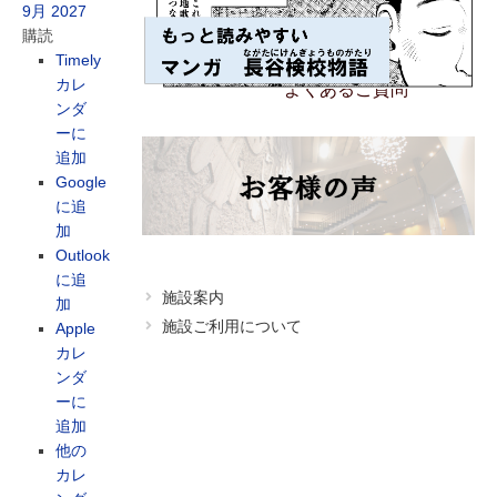
9月
2027
購読
アクセス
Timely
カレ
よくあるご質問
ンダ
ーに
追加
Google
に追
加
Outlook
に追
施設案内
加
施設ご利用について
Apple
カレ
ンダ
ーに
追加
他の
カレ