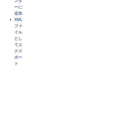
ンダ
ーに
追加
XML
ファ
イル
とし
てエ
クス
ポー
ト