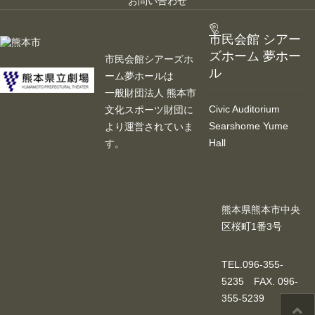
お問い合わせ
中小会議室
市民会館 シアー
ズホーム 夢ホー
市民会館シアーズホ
展示ロビー
ル
ーム夢ホールは
一般財団法人 熊本市
レストラン・カフェ
Civic Auditorium
文化スポーツ財団に
Searshome Yume
より運営されていま
施設ご利用について
Hall
す。
予約のごあんない
施設使用料について
熊本県熊本市中央
区桜町1番3号
各施設の設備詳細・資料
TEL.096-355-
アクセス
5235 FAX. 096-
355-5239
よくあるご質問