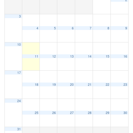
3
施設案内
4
5
6
7
8
9
大ホール
10
ステージビュー
11
12
13
14
15
16
17
大会議室（小ホール）
18
19
20
21
22
23
中小会議室
24
25
26
27
28
29
30
展示ロビー
31