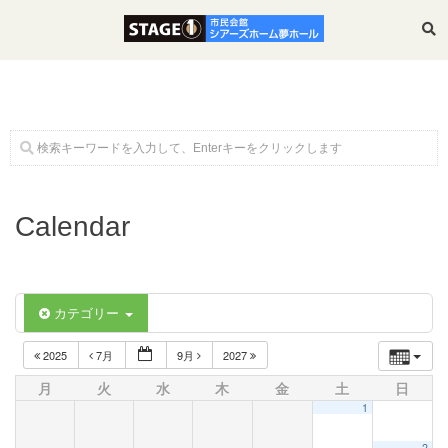
ホーム
Calendar
公演・イベント案内
大ホール スケジュール
カテゴリー
大会議室 スケジュール
2025
7月
9月
2027
月
火
水
木
金
土
日
1
チケットガイド
2