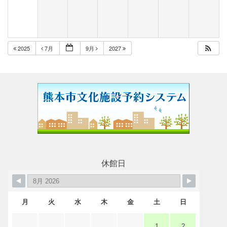
レストラン・カフェ
2025
7月
9月
2027
施設ご利用について
予約のごあんない
施設使用料について
各施設の設備詳細・資料
休館日
アクセス
月
火
水
木
金
土
日
1
2