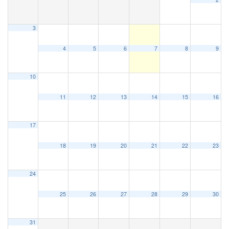
3
施設案内
4
5
6
7
8
9
大ホール
10
ステージビュー
11
12
13
14
15
16
17
大会議室（小ホール）
18
19
20
21
22
23
中小会議室
24
25
26
27
28
29
30
展示ロビー
31