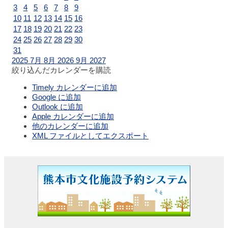
3
4
5
6
7
8
9
ジュ
10
11
12
13
14
15
16
ール
17
18
19
20
21
22
23
24
25
26
27
28
29
30
チケットガイ
31
ド
2025
7月
8月 2026
9月
2027
絞り込んだカレンダーを購読
Timely カレンダーに追加
施設案内
Google に追加
Outlook に追加
大ホ
Apple カレンダーに追加
他のカレンダーに追加
ール
XML ファイルとしてエクスポート
ステ
ージ
ビュ
ー
大会
議室