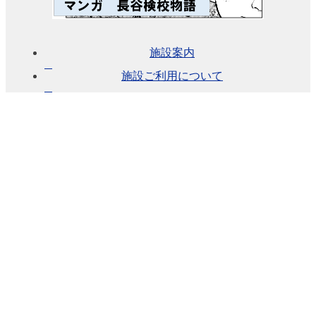
予約
のご
施設案内
あん
施設ご利用について
ない
施設
使用
料に
つい
て
各施
設の
設備
詳
細・
資料