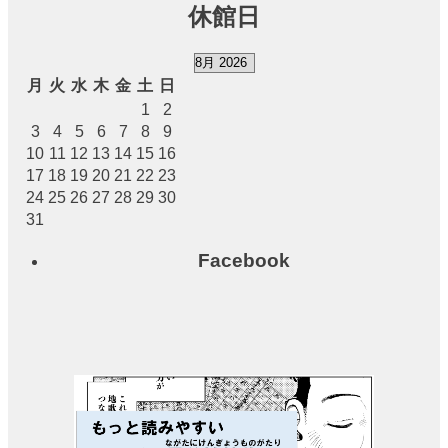
（小
休館日
ホー
ル）
月
火
水
木
金
土
日
中小
1
2
会議
3
4
5
6
7
8
9
室
10
11
12
13
14
15
16
17
18
19
20
21
22
23
展示
24
25
26
27
28
29
30
ロビ
31
ー
Facebook
レス
トラ
ン・
カフ
ェ
施設ご利用に
ついて