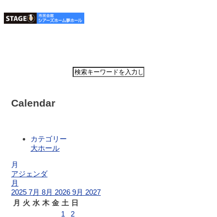
ホーム
公演・イベン
Calendar
ト案内
大ホ
カテゴリー
ール
大ホール
スケ
ジュ
月
ール
アジェンダ
月
2025
7月
8月 2026
9月
2027
大会
月
火
水
木
金
土
日
議室
1
2
スケ