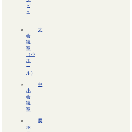
ビ
ュ
ー
大
会
議
室
（小
ホ
ー
ル）
中
小
会
議
室
展
示