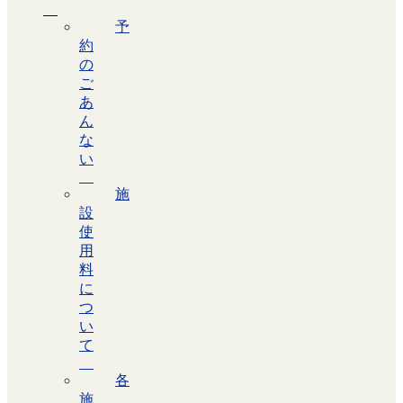
予
約
の
ご
あ
ん
な
い
施
設
使
用
料
に
つ
い
て
各
施