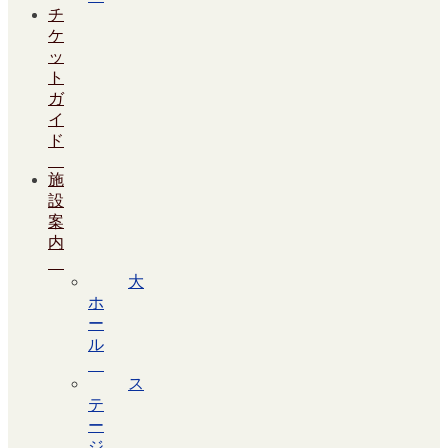
チ
ケ
ッ
ト
ガ
イ
ド
施
設
案
内
大
ホ
ー
ル
ス
テ
ー
ジ