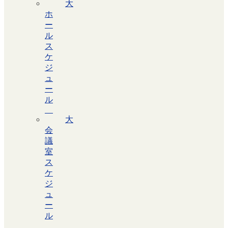
大
ホ
ー
ル
ス
ケ
ジ
ュ
ー
ル
大
会
議
室
ス
ケ
ジ
ュ
ー
ル