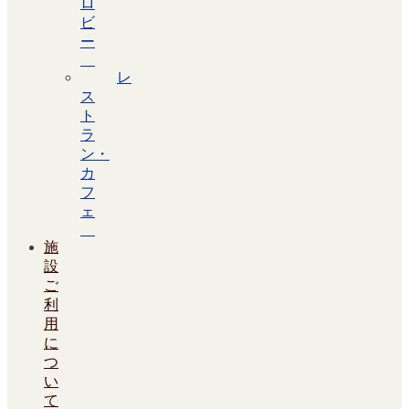
ロ
ビ
ー
レ
ス
ト
ラ
ン・
カ
フ
ェ
施
設
ご
利
用
に
つ
い
て