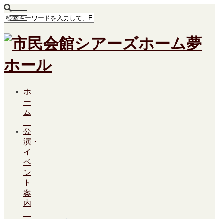
ホ
ー
ム
公
演・
イ
ベ
ン
ト
案
内