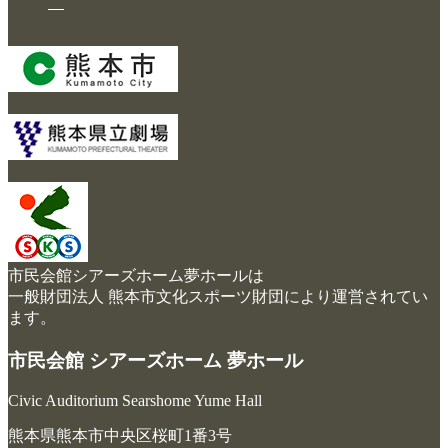
施設案内
大ホール
ステージビュー
大会議室（小ホール）
中小会議室
展示ロビー
レストラン・カフェ
市民会館シアーズホーム夢ホールは
施設ご利用について
一般財団法人 熊本市文化スポーツ財団により運営されてい
ます。
予約のごあんない
市民会館 シアーズホーム 夢ホール
施設使用料について
各施設の設備詳細・資料
Civic Auditorium Searshome Yume Hall
熊本県熊本市中央区桜町1番3号
アクセス