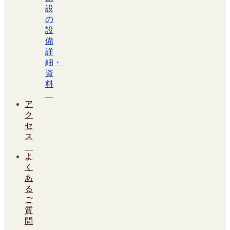
設
の
設
備
詳
細・
資
料
ア
ク
セ
ス
よ
く
あ
る
ご
質
問