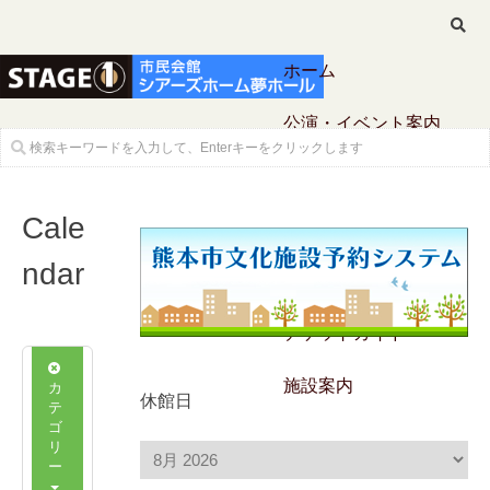
ホーム
公演・イベント案内
Cale
ndar
チケットガイド
カ
施設案内
休館日
テ
ゴ
リ
ー