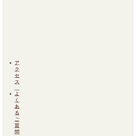
ア
ク
セ
ス
よ
く
あ
る
ご
質
問