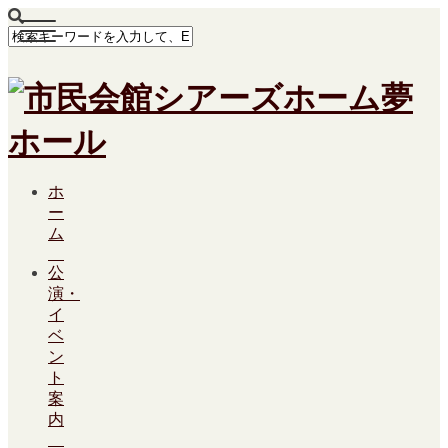
ホ
ー
ム
公
演・
イ
ベ
ン
ト
案
内