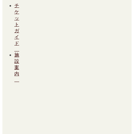
チ
ケ
ッ
ト
ガ
イ
ド
施
設
案
内