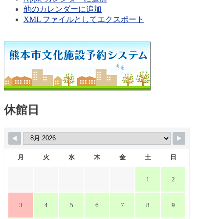
他のカレンダーに追加
XML ファイルとしてエクスポート
休館日
月
火
水
木
金
土
日
1
2
3
4
5
6
7
8
9