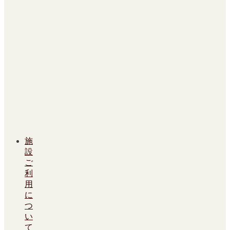
施
設
ご
利
用
に
つ
い
て