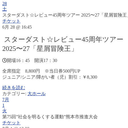
28
土
スターダスト☆レビュー45周年ツアー 2025〜27「星屑冒険王
チケット
6月 28 @ 16:45
スターダスト☆レビュー45周年ツアー
2025〜27「星屑冒険王」
開場16：45 開演17：30
全席指定 8,800円 ※当日券500円UP
ジュニア/シニア/障がい者（児）割引：￥8,300
続きを読む
カテゴリー:
大ホール
7月
1
火
第75回”社会を明るくする運動”熊本市推進大会
チケット