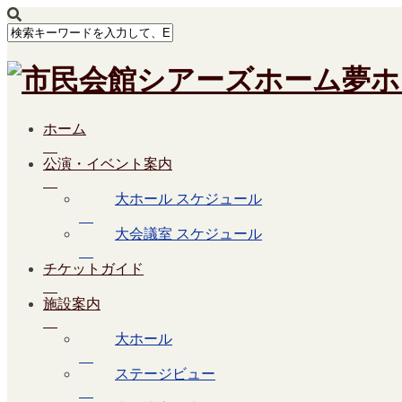
ホーム
Calendar
公演・イベント案内
カテゴリー
大ホール スケジュール
大ホール
アジェンダ
大会議室 スケジュール
アジェンダ
チケットガイド
月
6月 – 7月 2025
6月 – 7月 2025
施設案内
すべて閉じる
すべて開く
6月
大ホール
21
土
ステージビュー
ディズニー・オン・クラシック ～夢とまほうの贈りもの2025
チケット