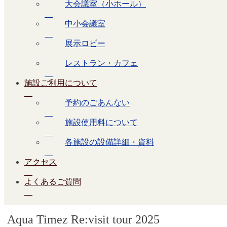
大会議室（小ホール）
6月 21 @ 16:00
中小会議室
ディズニー・オン・クラシック
展示ロビー
～夢とまほうの贈りもの2025
レストラン・カフェ
開場16：00 開演17：00
施設ご利用について
全席指定S席8,900円 A席7,600円
SS席12,000円 学生席2,000円
予約のごあんない
※未就学のお子様のご入場はご遠慮いただいております。
施設使用料について
続きを読む
カテゴリー:
大ホール
各施設の設備詳細・資料
6月
22
アクセス
日
Aqua Timez Re:visit tour 2025
よくあるご質問
チケット
6月 22 @ 16:15 – 19:00
Aqua Timez Re:visit tour 2025