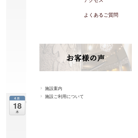
アクセス
年
記
念
よくあるご質問
発
表
会
4
月
1
4
@
1
3
:
0
0
施設案内
施設ご利用について
4月
フ
18
ォ
木
レ
ス
タ
コ