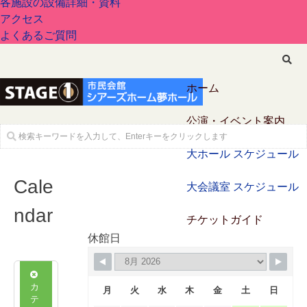
各施設の設備詳細・資料
アクセス
よくあるご質問
ホーム
公演・イベント案内
大ホール スケジュール
Cale
大会議室 スケジュール
ndar
チケットガイド
休館日
施設案内
カ
大ホール
月
火
水
木
金
土
日
テ