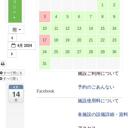
ゴ
ステージビュー
1
2
リ
ー
3
4
5
6
7
8
9
大会議室（小ホール）
10
11
12
13
14
15
16
中小会議室
17
18
19
20
21
22
23
4月 2024
展示ロビー
24
25
26
27
28
29
30
レストラン・カフェ
31
すべて閉じる
施設ご利用について
すべて開く
予約のごあんない
4月
K
Facebook
14
C
日
施設使用料について
P
K
2
各施設の設備詳細・資料
0
周