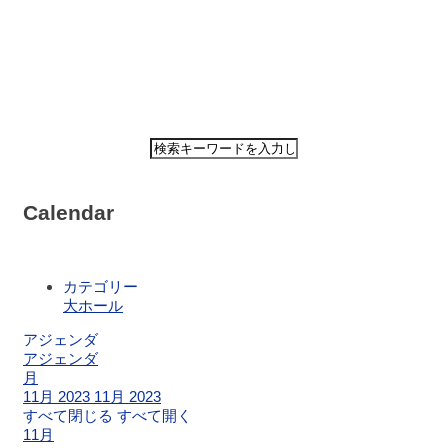
ホ
ー
ム
Calendar
公
演・
イ
カテゴリー
ベ
大ホール
ン
ト
アジェンダ
案
アジェンダ
内
月
11月 2023
11月 2023
すべて閉じる
すべて開く
大
11月