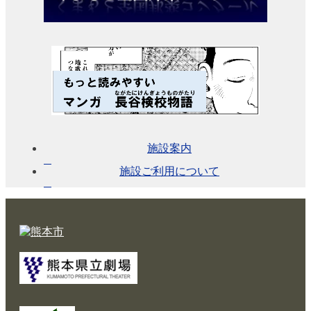
い
て
各
施
設
の
設
備
詳
施設案内
細・
資
施設ご利用について
料
ア
ク
セ
ス
よ