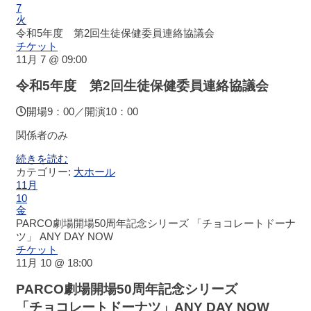
ー
7
ジ
火
ビ
令和5年度 第2回生徒保健委員連絡協議会
ュ
チケット
11月 7 @ 09:00
ー
令和5年度 第2回生徒保健委員連絡協議会
大
会
開場9：00／開演10：00
議
関係者のみ
室
（小
続きを読む
ホ
カテゴリー:
大ホール
ー
11月
ル）
10
金
PARCO劇場開場50周年記念シリーズ 「チョコレートドーナ
中
ツ」 ANY DAY NOW
小
チケット
会
11月 10 @ 18:00
議
室
PARCO劇場開場50周年記念シリーズ
「チョコレートドーナツ」ANY DAY NOW