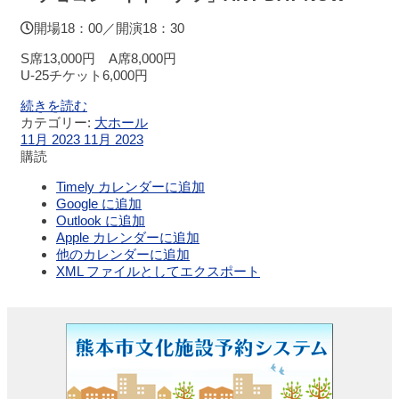
展
開場18：00／開演18：30
示
ロ
S席13,000円 A席8,000円
ビ
U-25チケット6,000円
ー
続きを読む
カテゴリー:
大ホール
レ
11月 2023
11月 2023
ス
購読
ト
Timely カレンダーに追加
ラ
Google に追加
ン・
Outlook に追加
カ
Apple カレンダーに追加
フ
他のカレンダーに追加
ェ
XML ファイルとしてエクスポート
施
設
ご
利
用