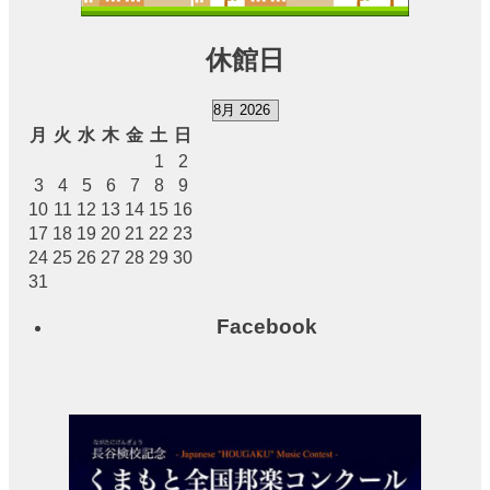
に
つ
い
休館日
て
予
月
火
水
木
金
土
日
約
1
2
の
3
4
5
6
7
8
9
ご
10
11
12
13
14
15
16
あ
17
18
19
20
21
22
23
ん
24
25
26
27
28
29
30
な
31
い
Facebook
施
設
使
用
料
に
つ