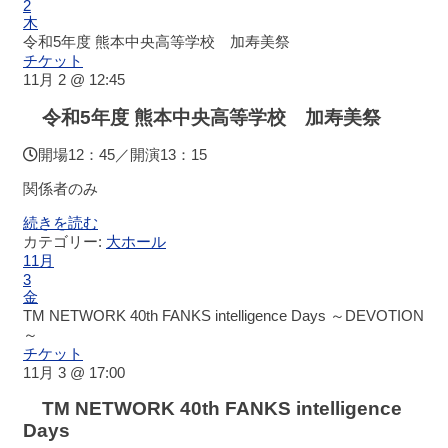
ホ
2
木
ー
令和5年度 熊本中央高等学校 加寿美祭
ル
チケット
ス
11月 2 @ 12:45
ケ
ジ
令和5年度 熊本中央高等学校 加寿美祭
ュ
ー
開場12：45／開演13：15
ル
関係者のみ
大
続きを読む
会
カテゴリー:
大ホール
議
11月
室
3
金
ス
TM NETWORK 40th FANKS intelligence Days ～DEVOTION
ケ
～
ジ
チケット
ュ
11月 3 @ 17:00
ー
ル
TM NETWORK 40th FANKS intelligence
Days