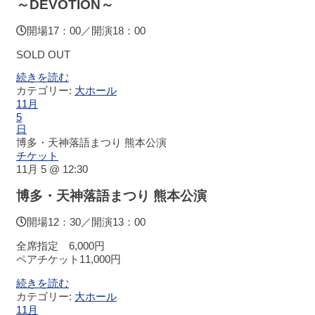
～DEVOTION～
チ
ケ
開場17：00／開演18：00
ッ
ト
SOLD OUT
ガ
イ
続きを読む
ド
カテゴリー:
大ホール
11月
5
日
施
博多・天神落語まつり 熊本公演
設
チケット
案
11月 5 @ 12:30
内
博多・天神落語まつり 熊本公演
大
開場12：30／開演13：00
ホ
ー
全席指定 6,000円
ル
ペアチケット11,000円
続きを読む
ス
カテゴリー:
大ホール
テ
11月