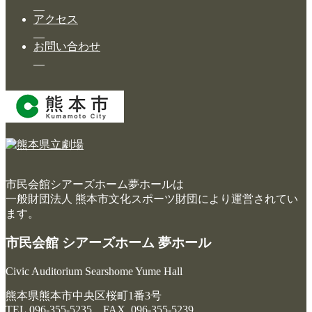
アクセス
大ホール
お問い合わせ
ステージビュー
大会議室（小ホール）
中小会議室
展示ロビー
レストラン・カフェ
市民会館シアーズホーム夢ホールは
施設ご利用について
一般財団法人 熊本市文化スポーツ財団により運営されてい
ます。
予約のごあんない
市民会館 シアーズホーム 夢ホール
施設使用料について
各施設の設備詳細・資料
Civic Auditorium Searshome Yume Hall
熊本県熊本市中央区桜町1番3号
アクセス
TEL.096-355-5235 FAX. 096-355-5239