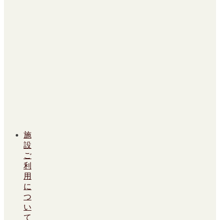
施
設
ご
利
用
に
つ
い
て