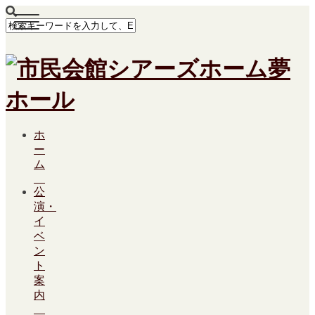
ホ
ー
ム
公
演・
イ
ベ
ン
ト
案
内