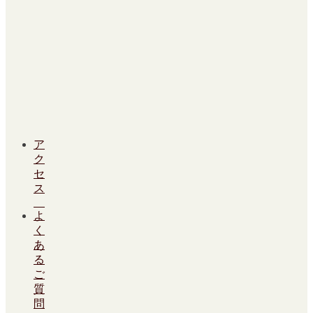
ア
ク
セ
ス
よ
く
あ
る
ご
質
問