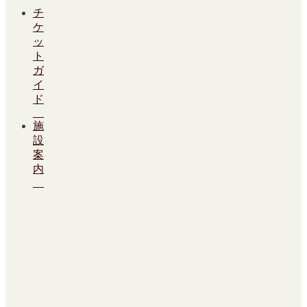
チ
ケ
ッ
ト
ガ
イ
ド
施
設
案
内