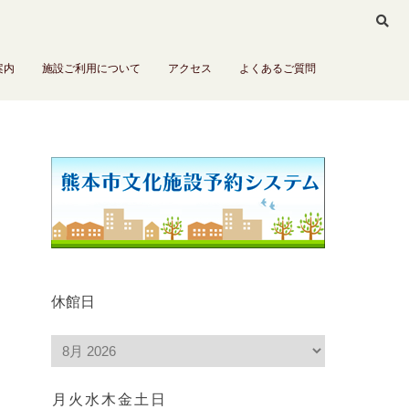
案内
施設ご利用について
アクセス
よくあるご質問
休館日
月
火
水
木
金
土
日