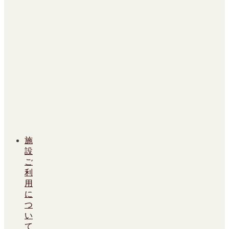
施
設
ご
利
用
に
つ
い
て