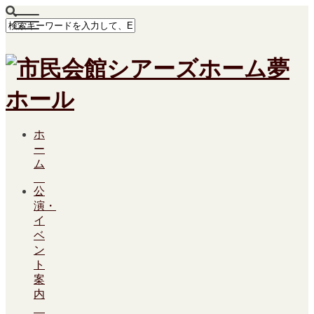
ホ
ー
ム
公
演・
イ
ベ
ン
ト
案
内