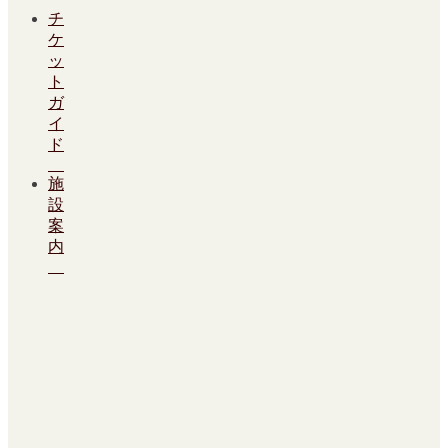
チ
ケ
ッ
ト
ガ
イ
ド
施
設
案
内