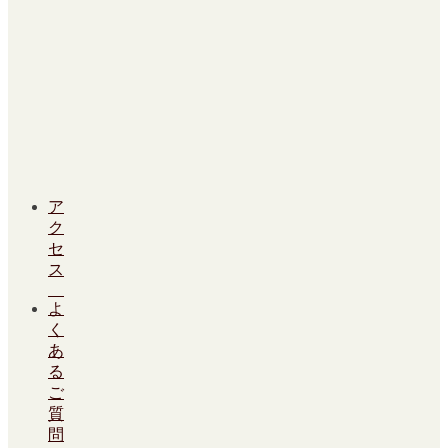
ア
ク
セ
ス
よ
く
あ
る
ご
質
問