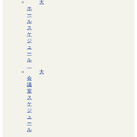
大
ホ
ー
ル
ス
ケ
ジ
ュ
ー
ル
大
会
議
室
ス
ケ
ジ
ュ
ー
ル