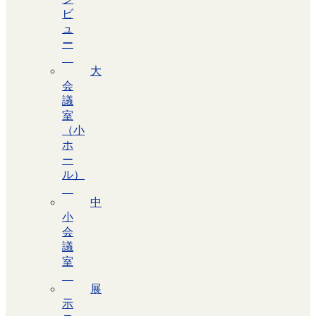
ビ
ュ
ー
大
会
議
室
（小
ホ
ー
ル）
中
小
会
議
室
展
示