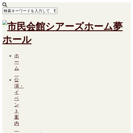
ホ
ー
ム
公
演・
イ
ベ
ン
ト
案
内