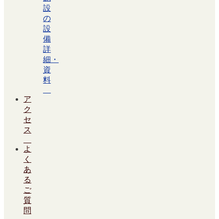
設
の
設
備
詳
細・
資
料
ア
ク
セ
ス
よ
く
あ
る
ご
質
問