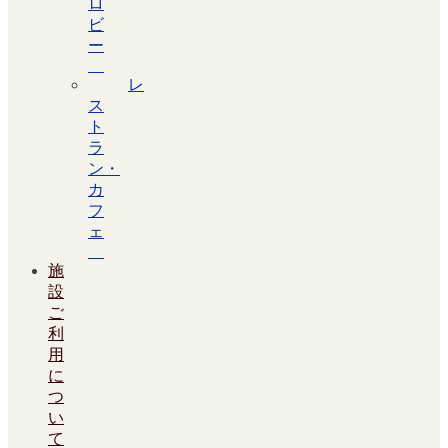
ロ
ビ
ー
レ
ス
ト
ラ
ン・
カ
フ
ェ
施
設
ご
利
用
に
つ
い
て