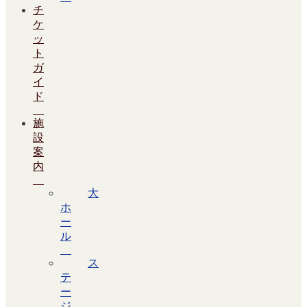
チ
ケ
ッ
ト
ガ
イ
ド
施
設
案
内
大
ホ
ー
ル
ス
テ
ー
ジ