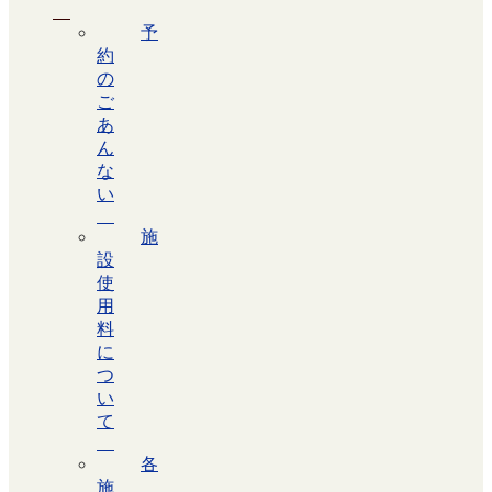
予
約
の
ご
あ
ん
な
い
施
設
使
用
料
に
つ
い
て
各
施