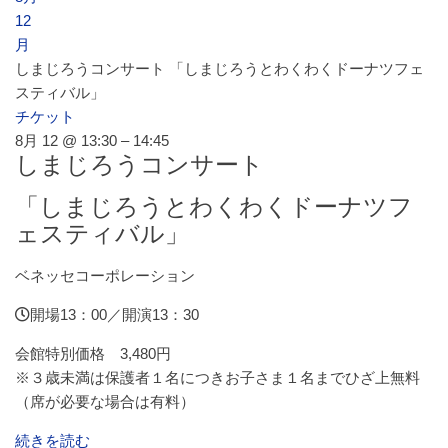
12
レストラン・カフェ
月
しまじろうコンサート 「しまじろうとわくわくドーナツフェ
スティバル」
施設ご利用について
チケット
8月 12 @ 13:30 – 14:45
しまじろうコンサート
予約のごあんない
「しまじろうとわくわくドーナツフ
ェスティバル」
施設使用料について
ベネッセコーポレーション
開場13：00／開演13：30
各施設の設備詳細・資料
会館特別価格 3,480円
※３歳未満は保護者１名につきお子さま１名までひざ上無料
アクセス
（席が必要な場合は有料）
続きを読む