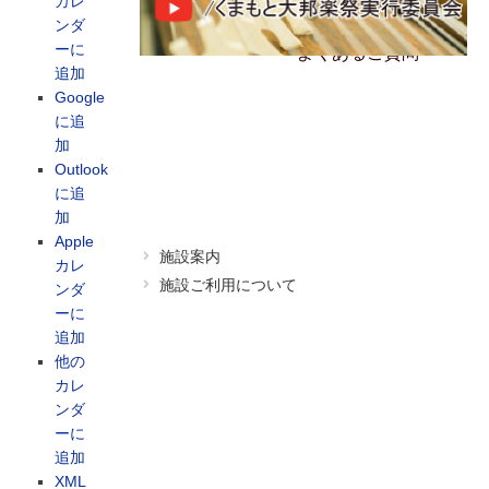
アクセス
カレ
ンダ
ーに
よくあるご質問
追加
Google
に追
加
Outlook
に追
加
Apple
施設案内
カレ
施設ご利用について
ンダ
ーに
追加
他の
カレ
ンダ
ーに
追加
XML