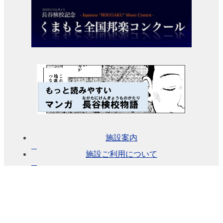
チ
ケ
ッ
ト
ガ
イ
ド
施
設
案
内
施設案内
大
施設ご利用について
ホ
ー
ル
ス
テ