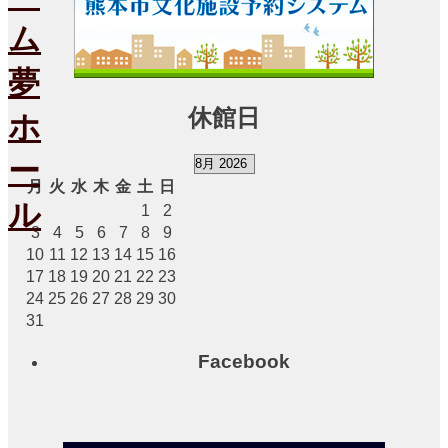
ホ
ー
ル
ス
ケ
ジ
休館日
ュ
ー
ル
月
火
水
木
金
土
日
1
2
大
3
4
5
6
7
8
9
会
10
11
12
13
14
15
16
議
17
18
19
20
21
22
23
室
ス
24
25
26
27
28
29
30
ケ
31
ジ
ュ
Facebook
ー
ル