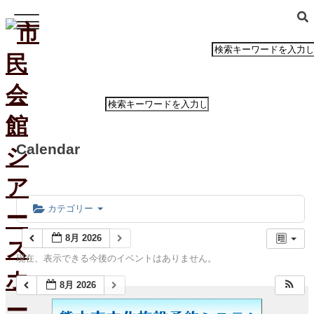
ホ
ー
ム
Calendar
公
演・
イ
ベ
カテゴリー
ン
ト
8月 2026
案
現在、表示できる今後のイベントはありません。
内
8月 2026
大