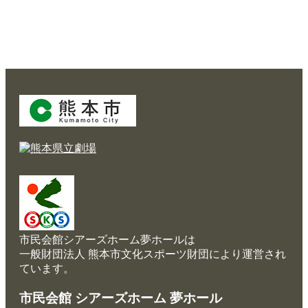
展
示
ロ
ビ
ー
ホーム
レ
公演・イベント案内
ス
ト
大ホール スケジュール
ラ
ン・
大会議室 スケジュール
カ
チケットガイド
フ
ェ
施設案内
大ホール
市民会館シアーズホーム夢ホールは
施
ステージビュー
設
一般財団法人 熊本市文化スポーツ財団により運営され
ご
ています。
大会議室（小ホール）
利
用
市民会館 シアーズホーム 夢ホール
中小会議室