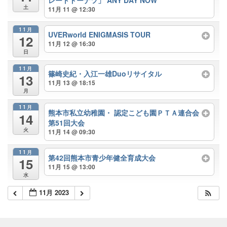
土
11月 11 @ 12:30
11月
施設案内
UVERworld ENIGMASIS TOUR
12
11月 12 @ 16:30
日
大ホール
11月
篠崎史紀・入江一雄Duoリサイタル
13
11月 13 @ 18:15
月
ステージビュー
11月
熊本市私立幼稚園・ 認定こども園ＰＴＡ連合会
14
第51回大会
火
11月 14 @ 09:30
大会議室（小ホール）
11月
第42回熊本市青少年健全育成大会
15
11月 15 @ 13:00
中小会議室
水
11月 2023
展示ロビー