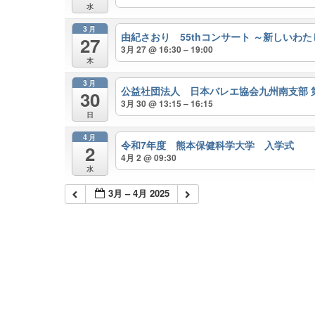
水
3月
由紀さおり 55thコンサート ～新しいわた
27
3月 27 @ 16:30 – 19:00
木
3月
公益社団法人 日本バレエ協会九州南支部 第
30
3月 30 @ 13:15 – 16:15
日
4月
令和7年度 熊本保健科学大学 入学式
2
4月 2 @ 09:30
水
3月 – 4月 2025