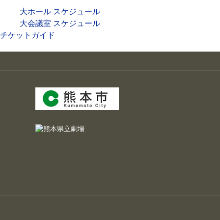
大ホール スケジュール
大会議室 スケジュール
チケットガイド
施設案内
大ホール
ステージビュー
大会議室（小ホール）
中小会議室
展示ロビー
レストラン・カフェ
施設ご利用について
予約のごあんない
施設使用料について
各施設の設備詳細・資料
アクセス