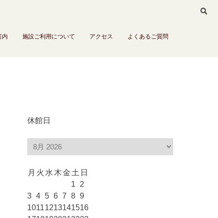
案内
施設ご利用について
アクセス
よくあるご質問
休館日
月
火
水
木
金
土
日
1
2
3
4
5
6
7
8
9
10
11
12
13
14
15
16