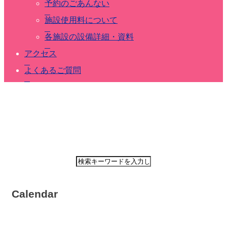
ホ
予約のごあんない
ー
施設使用料について
ル
ス
各施設の設備詳細・資料
ケ
ジ
アクセス
ュ
よくあるご質問
ー
ル
大
会
議
室
ス
ケ
ジ
ュ
ー
Calendar
ル