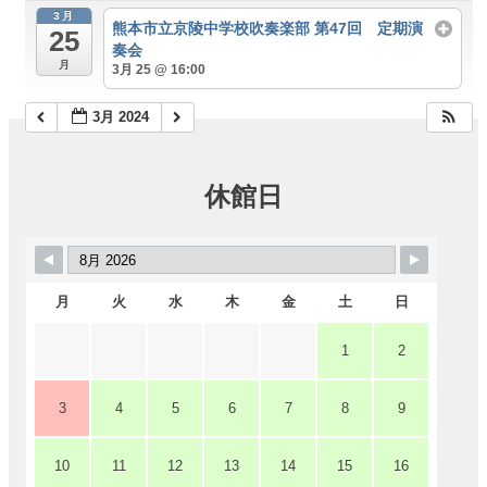
ー
3月
ジ
熊本市立京陵中学校吹奏楽部 第47回 定期演
25
ビ
奏会
月
ュ
3月 25 @ 16:00
ー
3月 2024
大
会
休館日
議
室
（小
ホ
ー
月
火
水
木
金
土
日
ル）
1
2
中
小
会
3
4
5
6
7
8
9
議
室
10
11
12
13
14
15
16