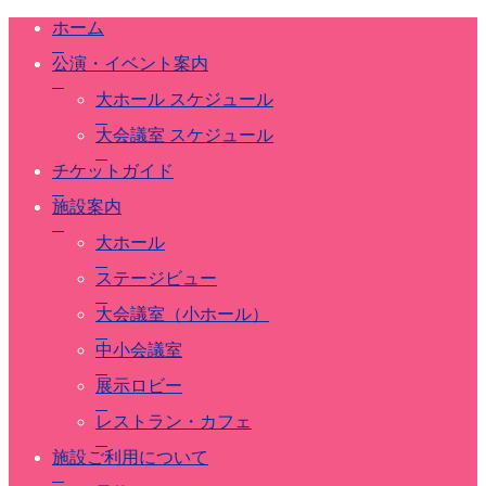
ホーム
公演・イベント案内
大ホール スケジュール
大会議室 スケジュール
ホ
チケットガイド
ー
ム
施設案内
大ホール
公
演・
ステージビュー
イ
大会議室（小ホール）
ベ
ン
中小会議室
ト
案
展示ロビー
内
レストラン・カフェ
施設ご利用について
大