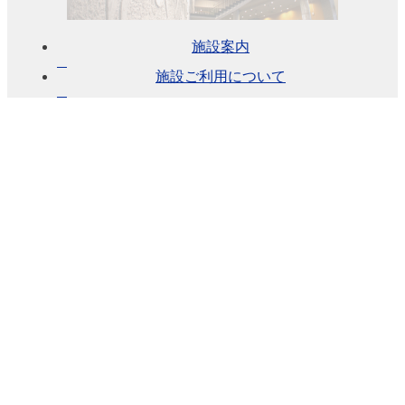
に
つ
い
施設案内
て
施設ご利用について
予
約
の
ご
あ
ん
な
い
施
設
使
用
料
に
つ