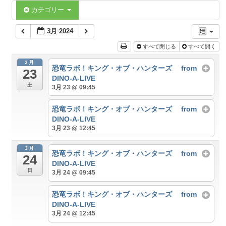
チ
カテゴリー
ケ
ッ
3月 2024
ト
ガ
すべて閉じる
すべて開く
イ
ド
3月
恐竜ラボ！キング・オブ・ハンターズ from
23
DINO-A-LIVE
土
3月 23 @ 09:45
施
設
恐竜ラボ！キング・オブ・ハンターズ from
案
DINO-A-LIVE
内
3月 23 @ 12:45
3月
大
恐竜ラボ！キング・オブ・ハンターズ from
24
ホ
DINO-A-LIVE
ー
日
3月 24 @ 09:45
ル
恐竜ラボ！キング・オブ・ハンターズ from
DINO-A-LIVE
ス
3月 24 @ 12:45
テ