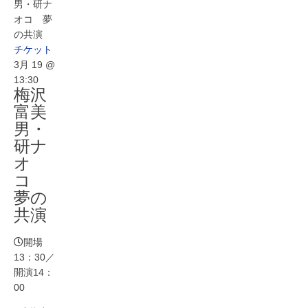
男・研ナ
オコ 夢
の共演
チケット
3月 19 @
13:30
梅沢
富美
男・
研ナ
オ
コ
夢の
共演
開場
13：30／
開演14：
00