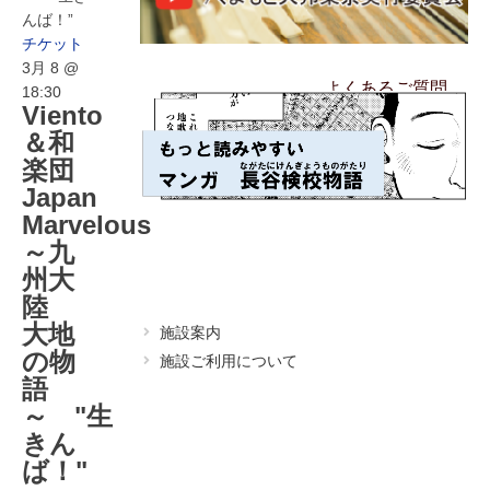
んば！”
アクセス
チケット
3月 8 @
よくあるご質問
18:30
Viento
＆和
楽団
Japan
Marvelous
～九
州大
陸
大地
施設案内
の物
施設ご利用について
語
～ "生
きん
ば！"