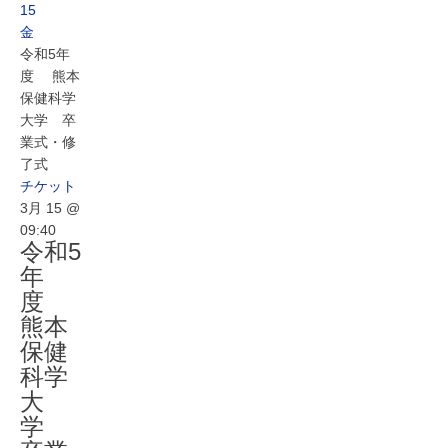
15
金
令和5年
度 熊本
保健科学
大学 卒
業式・修
了式
チケット
3月 15 @
09:40
令和5
年
度
熊本
保健
科学
大
学