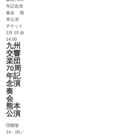
年記念演
奏会 熊
本公演
チケット
3月 10 @
14:00
九州
交響
楽団
70周
年記
念演
奏
会
熊本
公演
開場
14：00／