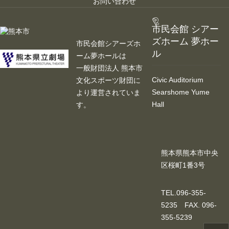
お問い合わせ
大会議室（小ホール）
市民会館 シアー
中小会議室
ズホーム 夢ホー
市民会館シアーズホ
ル
ーム夢ホールは
展示ロビー
一般財団法人 熊本市
Civic Auditorium
文化スポーツ財団に
レストラン・カフェ
Searshome Yume
より運営されていま
Hall
す。
施設ご利用について
予約のごあんない
熊本県熊本市中央
施設使用料について
区桜町1番3号
各施設の設備詳細・資料
TEL.096-355-
アクセス
5235 FAX. 096-
355-5239