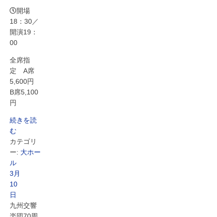
開場
18：30／
開演19：
00
全席指
定 A席
5,600円
B席5,100
円
続きを読
む
カテゴリ
ー:
大ホー
ル
3月
10
日
九州交響
楽団70周