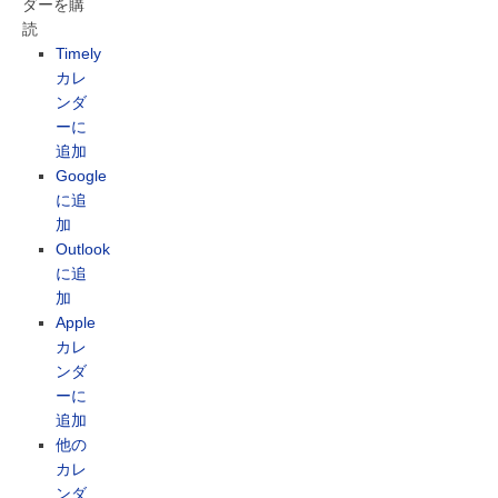
ダーを購
読
Timely
カレ
ンダ
ーに
追加
Google
に追
加
Outlook
に追
加
Apple
カレ
ンダ
ーに
追加
他の
カレ
ンダ