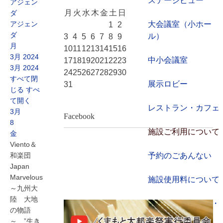
ステージビュー
アジェン
月
火
水
木
金
土
日
ダ
アジェン
大会議室（小ホー
1
2
ダ
ル）
3
4
5
6
7
8
9
月
10
11
12
13
14
15
16
3月 2024
中小会議室
17
18
19
20
21
22
23
3月 2024
24
25
26
27
28
29
30
すべて閉
展示ロビー
31
じる
すべ
て開く
レストラン・カフェ
3月
Facebook
8
施設ご利用について
金
Viento＆
和楽団
予約のごあんない
Japan
Marvelous
施設使用料について
～九州大
陸 大地
各施設の設備詳細・
の物語
資料
～ ”生き