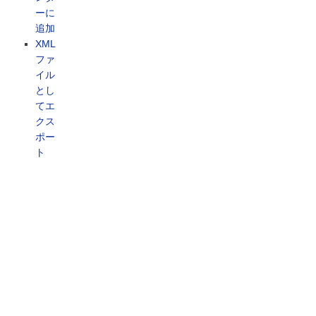
ーに
追加
XML
ファ
イル
とし
てエ
クス
ポー
ト