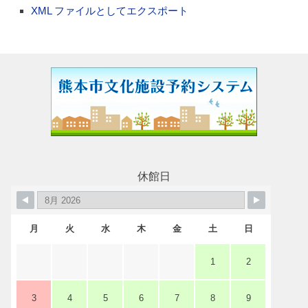
XML ファイルとしてエクスポート
休館日
月
火
水
木
金
土
日
1
2
3
4
5
6
7
8
9