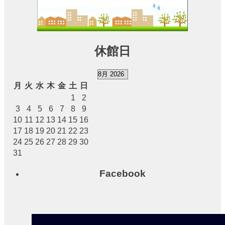
に
つ
い
て
休館日
予
約
の
月
火
水
木
金
土
日
ご
1
2
あ
3
4
5
6
7
8
9
ん
な
10
11
12
13
14
15
16
い
17
18
19
20
21
22
23
24
25
26
27
28
29
30
31
施
設
Facebook
使
用
料
に
つ