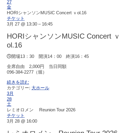
ー
27
金
ジ
HORIシャンソンMUSIC Concert ｖol.16
ビ
チケット
ュ
3月 27 @ 13:30 – 16:45
ー
HORIシャンソンMUSIC Concert ｖ
大
ol.16
会
議
開場13：30 開演14：00 終演16：45
室
（小
全席自由 2,000円 当日同額
ホ
096-384-2277（堀）
ー
続きを読む
ル）
カテゴリー:
大ホール
3月
28
中
土
小
レミオロメン Reunion Tour 2026
会
チケット
議
3月 28 @ 16:00
室