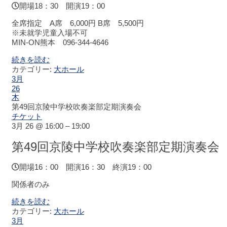
チ
開場18：30 開演19：00
ケ
全席指定 A席 6,000円 B席 5,500円
ッ
※未就学児童入場不可
ト
MIN-ON熊本 096-344-4646
ガ
イ
続きを読む
ド
カテゴリー:
大ホール
3月
26
施
木
設
第49回京陵中学校吹奏楽部定期演奏会
案
チケット
内
3月 26 @ 16:00 – 19:00
第49回京陵中学校吹奏楽部定期演奏会
大
ホ
開場16：00 開演16：30 終演19：00
ー
ル
関係者のみ
続きを読む
ス
カテゴリー:
大ホール
テ
3月