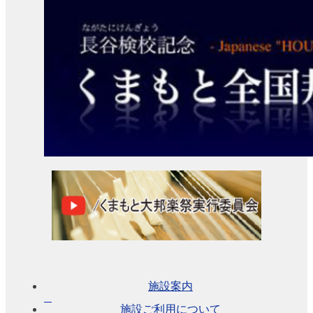
い
て
各
施
設
の
設
備
詳
細・
資
料
ア
ク
セ
ス
施設案内
よ
施設ご利用について