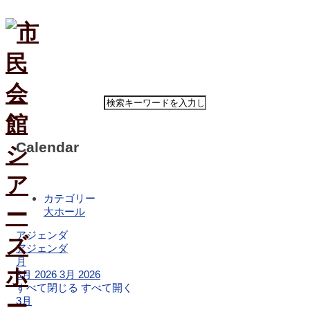
ホ
ー
ム
Calendar
公
演・
イ
カテゴリー
ベ
大ホール
ン
ト
アジェンダ
案
アジェンダ
内
月
3月 2026
3月 2026
すべて閉じる
すべて開く
大
3月