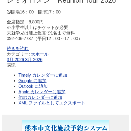
レミオロメン Reunion Tour 2026
展
示
開場16：00 開演17：00
ロ
全席指定 8,800円
ビ
※小学生以上はチケットが必要
ー
未就学児は膝上鑑賞で1名まで無料
092-406-7737（平日12：00～17：00）
レ
続きを読む
ス
カテゴリー:
大ホール
ト
3月 2026
3月 2026
ラ
購読
ン・
カ
Timely カレンダーに追加
フ
Google に追加
ェ
Outlook に追加
Apple カレンダーに追加
他のカレンダーに追加
施
XML ファイルとしてエクスポート
設
ご
利
用