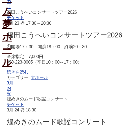
ホ
23
月
ー
福田こうへいコンサートツアー2026
ル
チケット
ス
3月 23 @ 17:30 – 20:30
ケ
ジ
福田こうへいコンサートツアー2026
ュ
ー
開場17：30 開演18：00 終演20：30
ル
全席指定 7,000円
099-223-8005（平日10：00～17：00）
大
会
続きを読む
議
カテゴリー:
大ホール
室
3月
ス
24
ケ
火
ジ
煌めきのムード歌謡コンサート
ュ
チケット
ー
3月 24 @ 18:30
ル
煌めきのムード歌謡コンサート