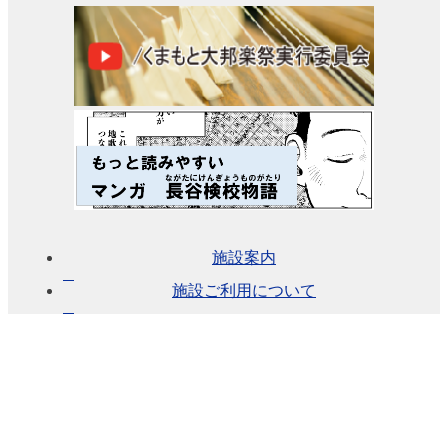
ー
ジ
ビ
ュ
ー
大
会
議
室
（小
ホ
施設案内
ー
ル）
施設ご利用について
中
小
会
議
室