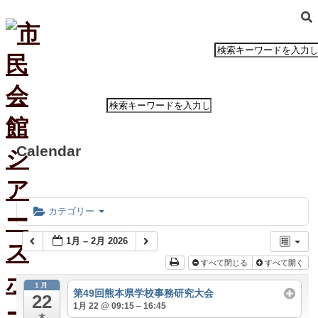
ホ
ー
ム
Calendar
公
演・
イ
ベ
カテゴリー
ン
ト
1月 – 2月 2026
案
すべて閉じる
すべて開く
内
1月
第49回熊本県学校事務研究大会
22
大
1月 22 @ 09:15 – 16:45
木