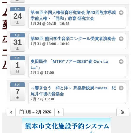
ホ
ー
1月
第46回全国人権保育研究集会 第43回熊本県就
ル
24
学前人権・「同和」教育 研究大会
ス
土
1月 24 @ 09:15 – 16:45
ケ
ジ
1月
ュ
第58回 熊日学生音楽コンクール受賞者演奏会
31
ー
1月 31 @ 13:00 – 16:10
ル
土
2月
奥田民生 「MTRYツアー2026“春 Ooh La
1
大
La”」
会
日
2月 1 @ 17:00
議
室
2月
～響き合う 和と洋～ 邦楽新鋭展 meets 紀
ス
7
尾井午後の音楽会
ケ
土
2月 7 @ 13:30
ジ
ュ
ー
1月 – 2月 2026
ル