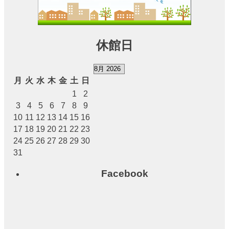
チ
ケ
ッ
ト
休館日
ガ
イ
ド
月
火
水
木
金
土
日
1
2
施
設
3
4
5
6
7
8
9
案
10
11
12
13
14
15
16
内
17
18
19
20
21
22
23
24
25
26
27
28
29
30
31
大
ホ
Facebook
ー
ル
ス
テ