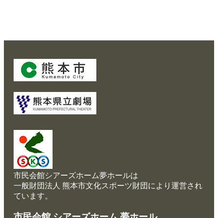
に
つ
い
て
予
約
ホーム
の
ご
公演・イベント案内
あ
大ホール スケジュール
ん
な
大会議室 スケジュール
い
チケットガイド
施設案内
施
設
大ホール
使
市民会館シアーズホーム夢ホールは
用
ステージビュー
一般財団法人 熊本市文化スポーツ財団により運営され
料
ています。
大会議室（小ホール）
に
つ
中小会議室
市民会館 シアーズホーム 夢ホール